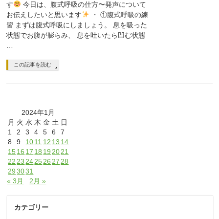
す
今日は、腹式呼吸の仕方〜発声について
お伝えしたいと思います
・ ①腹式呼吸の練
習 まずは腹式呼吸にしましょう。 息を吸った
状態でお腹が膨らみ、 息を吐いたら凹む状態
…
この記事を読む
2024年1月
月
火
水
木
金
土
日
1
2
3
4
5
6
7
8
9
10
11
12
13
14
15
16
17
18
19
20
21
22
23
24
25
26
27
28
29
30
31
« 3月
2月 »
カテゴリー