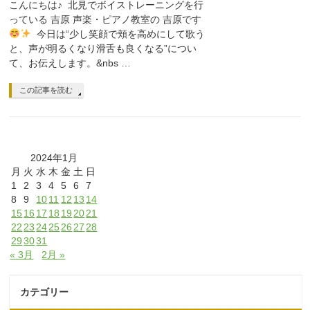
こんにちは♪ 北見でボイストレーニングを行
っている 吉原 声楽・ピアノ教室の 吉原です
今日は“少し笑顔で頬を高めにして歌う
と、声が明るくなり滑舌も良くなる”につい
て、お伝えします。&nbs …
この記事を読む
2024年1月
月
火
水
木
金
土
日
1
2
3
4
5
6
7
8
9
10
11
12
13
14
15
16
17
18
19
20
21
22
23
24
25
26
27
28
29
30
31
« 3月
2月 »
カテゴリー