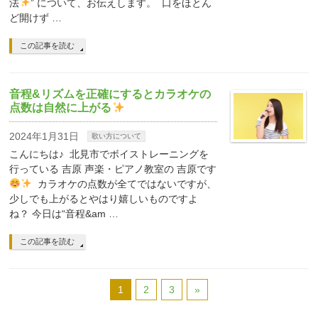
法
” について、お伝えします。 口をほとん
ど開けず …
この記事を読む
音程&リズムを正確にするとカラオケの
点数は自然に上がる
2024年1月31日
歌い方について
こんにちは♪ 北見市でボイストレーニングを
行っている 吉原 声楽・ピアノ教室の 吉原です
カラオケの点数が全てではないですが、
少しでも上がるとやはり嬉しいものですよ
ね？ 今日は“音程&am …
この記事を読む
1
2
3
»