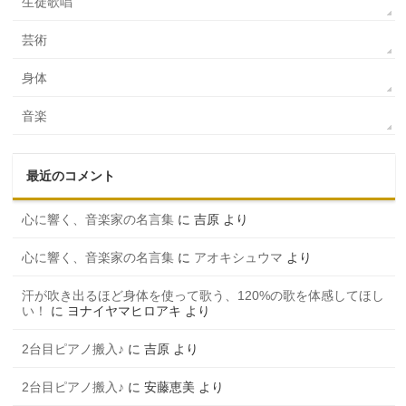
生徒歌唱
芸術
身体
音楽
最近のコメント
心に響く、音楽家の名言集
に
吉原
より
心に響く、音楽家の名言集
に
アオキシュウマ
より
汗が吹き出るほど身体を使って歌う、120%の歌を体感してほし
い！
に
ヨナイヤマヒロアキ
より
2台目ピアノ搬入♪
に
吉原
より
2台目ピアノ搬入♪
に
安藤恵美
より