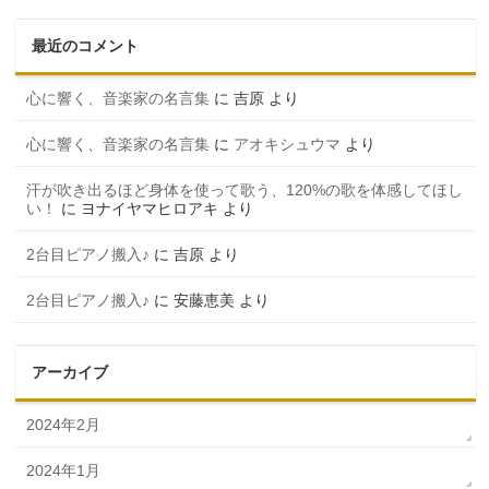
最近のコメント
心に響く、音楽家の名言集
に
吉原
より
心に響く、音楽家の名言集
に
アオキシュウマ
より
汗が吹き出るほど身体を使って歌う、120%の歌を体感してほし
い！
に
ヨナイヤマヒロアキ
より
2台目ピアノ搬入♪
に
吉原
より
2台目ピアノ搬入♪
に
安藤恵美
より
アーカイブ
2024年2月
2024年1月