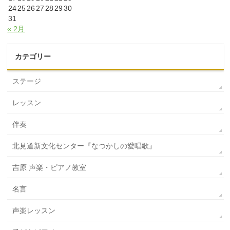
24
25
26
27
28
29
30
31
« 2月
カテゴリー
ステージ
レッスン
伴奏
北見道新文化センター『なつかしの愛唱歌』
吉原 声楽・ピアノ教室
名言
声楽レッスン