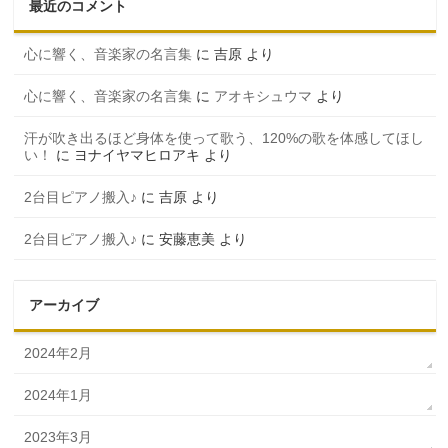
最近のコメント
心に響く、音楽家の名言集
に
吉原
より
心に響く、音楽家の名言集
に
アオキシュウマ
より
汗が吹き出るほど身体を使って歌う、120%の歌を体感してほし
い！
に
ヨナイヤマヒロアキ
より
2台目ピアノ搬入♪
に
吉原
より
2台目ピアノ搬入♪
に
安藤恵美
より
アーカイブ
2024年2月
2024年1月
2023年3月