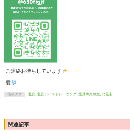
ご連絡お待ちしています
愛
投稿タグ
北見
,
北見ボイストレーニング
,
北見声楽教室
,
北見市
関連記事