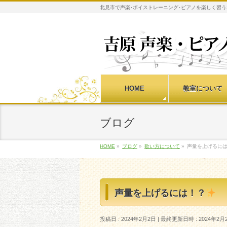
北見市で声楽･ボイストレーニング･ピアノを楽しく習う
HOME
教室について
ブログ
HOME
»
ブログ
»
歌い方について
»
声量を上げるに
声量を上げるには！？
投稿日 : 2024年2月2日
最終更新日時 : 2024年2月