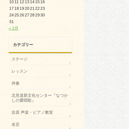
10
11
12
13
14
15
16
17
18
19
20
21
22
23
24
25
26
27
28
29
30
31
« 2月
カテゴリー
ステージ
レッスン
伴奏
北見道新文化センター『なつか
しの愛唱歌』
吉原 声楽・ピアノ教室
名言