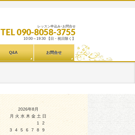
レッスン申込み･お問合せ
TEL 090-8058-3755
10:00～19:30 【日・祝日除く】
Q&A
お問合せ
2026年8月
月
火
水
木
金
土
日
1
2
3
4
5
6
7
8
9