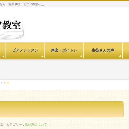
なら、吉原 声楽・ピアノ教室へ__
ピアノレッスン
声楽・ボイトレ
生徒さんの声
は！？
2日
カテゴリー :
歌い方について