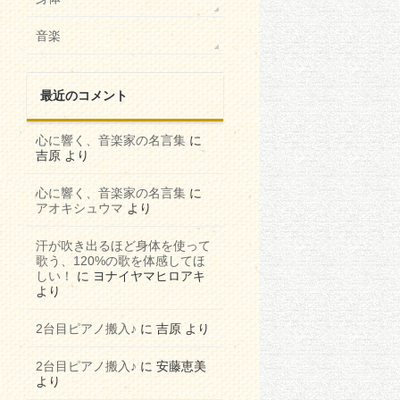
音楽
最近のコメント
心に響く、音楽家の名言集
に
吉原
より
心に響く、音楽家の名言集
に
アオキシュウマ
より
汗が吹き出るほど身体を使って
歌う、120%の歌を体感してほ
しい！
に
ヨナイヤマヒロアキ
より
2台目ピアノ搬入♪
に
吉原
より
2台目ピアノ搬入♪
に
安藤恵美
より