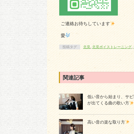
ご連絡お待ちしています
愛
投稿タグ
北見
,
北見ボイストレーニング
,
関連記事
低い音から始まり、サビ
が出てくる曲の歌い方
高い音の楽な取り方