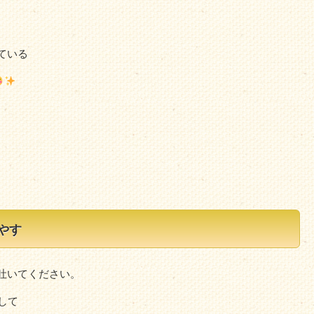
ている
やす
吐いてください。
して