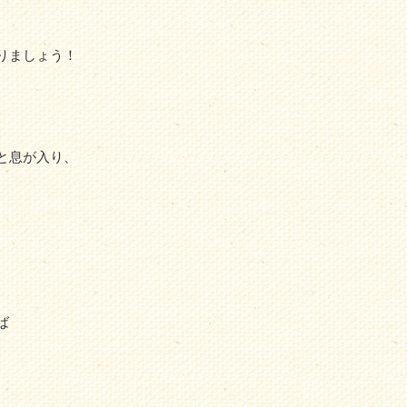
。
りましょう！
と息が入り、
ば