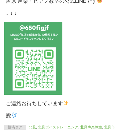
吉原 声楽・ピアノ教室の公式LINEです
↓ ↓ ↓
ご連絡お待ちしています
愛
投稿タグ
北見
,
北見ボイストレーニング
,
北見声楽教室
,
北見市