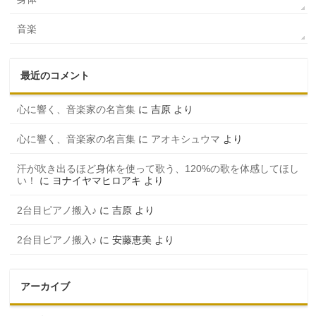
音楽
最近のコメント
心に響く、音楽家の名言集
に
吉原
より
心に響く、音楽家の名言集
に
アオキシュウマ
より
汗が吹き出るほど身体を使って歌う、120%の歌を体感してほし
い！
に
ヨナイヤマヒロアキ
より
2台目ピアノ搬入♪
に
吉原
より
2台目ピアノ搬入♪
に
安藤恵美
より
アーカイブ