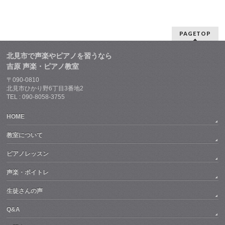
PAGETOP
北見市で声楽やピアノを習うなら
吉原 声楽・ピアノ教室
〒090-0810
北見市ひかり野6丁目3番地2
TEL : 090-8058-3755
HOME
教室について
ピアノレッスン
声楽・ボイトレ
生徒さんの声
Q&A