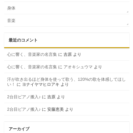
身体
音楽
最近のコメント
心に響く、音楽家の名言集
に
吉原
より
心に響く、音楽家の名言集
に
アオキシュウマ
より
汗が吹き出るほど身体を使って歌う、120%の歌を体感してほし
い！
に
ヨナイヤマヒロアキ
より
2台目ピアノ搬入♪
に
吉原
より
2台目ピアノ搬入♪
に
安藤恵美
より
アーカイブ