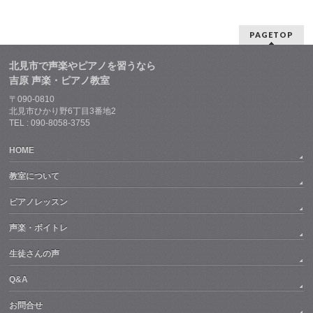
PAGETOP
北見市で声楽やピアノを習うなら
吉原 声楽・ピアノ教室
〒090-0810
北見市ひかり野6丁目3番地2
TEL : 090-8058-3755
HOME
教室について
ピアノレッスン
声楽・ボイトレ
生徒さんの声
Q&A
お問合せ