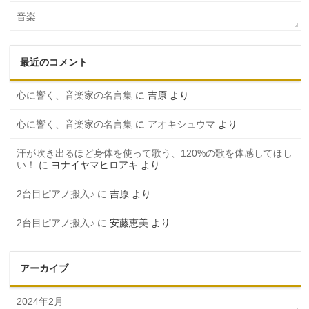
音楽
最近のコメント
心に響く、音楽家の名言集
に
吉原
より
心に響く、音楽家の名言集
に
アオキシュウマ
より
汗が吹き出るほど身体を使って歌う、120%の歌を体感してほし
い！
に
ヨナイヤマヒロアキ
より
2台目ピアノ搬入♪
に
吉原
より
2台目ピアノ搬入♪
に
安藤恵美
より
アーカイブ
2024年2月