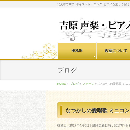
北見市で声楽･ボイストレーニング･ピアノを楽しく習う
HOME
教室について
ブログ
HOME
»
ブログ
»
ステージ
»
なつかしの愛唱歌 ミニ
なつかしの愛唱歌 ミニコ
投稿日 : 2017年4月8日
最終更新日時 : 2017年4月