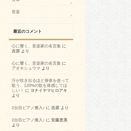
音楽
最近のコメント
心に響く、音楽家の名言集
に
吉原
より
心に響く、音楽家の名言集
に
アオキシュウマ
より
汗が吹き出るほど身体を使って
歌う、120%の歌を体感してほ
しい！
に
ヨナイヤマヒロアキ
より
2台目ピアノ搬入♪
に
吉原
より
2台目ピアノ搬入♪
に
安藤恵美
より