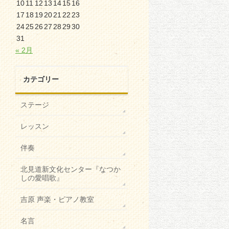
10
11
12
13
14
15
16
17
18
19
20
21
22
23
24
25
26
27
28
29
30
31
« 2月
カテゴリー
ステージ
レッスン
伴奏
北見道新文化センター『なつか
しの愛唱歌』
吉原 声楽・ピアノ教室
名言