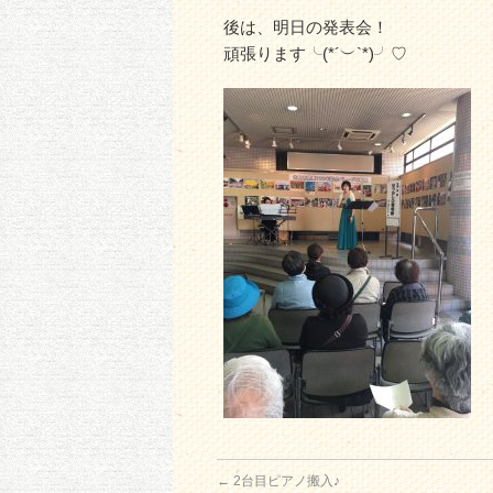
後は、明日の発表会！
頑張ります╰(*´︶`*)╯♡
←
2台目ピアノ搬入♪