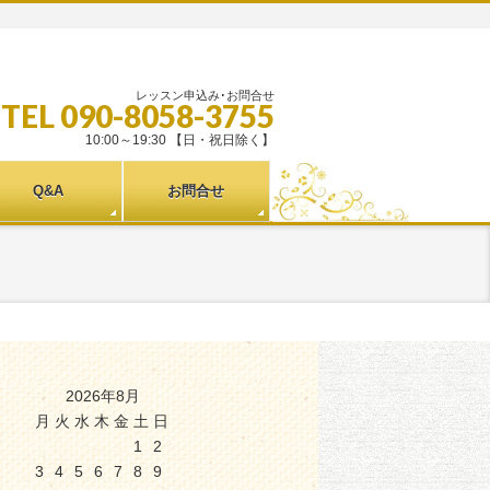
レッスン申込み･お問合せ
TEL 090-8058-3755
10:00～19:30 【日・祝日除く】
Q&A
お問合せ
2026年8月
月
火
水
木
金
土
日
1
2
3
4
5
6
7
8
9