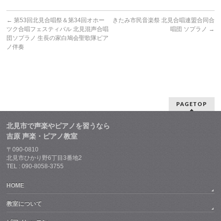
←
第53回北見合唱祭＆第34回オホー
きたみ市民音楽祭 北見合唱連盟合同合
ツク合唱フェスティバル 北見混声合唱
唱団 ソプラノ
→
団ソプラノ 生長の家白鳩会聖歌隊ピア
ノ伴奏
PAGETOP
北見市で声楽やピアノを習うなら
吉原 声楽・ピアノ教室
〒090-0810
北見市ひかり野6丁目3番地2
TEL : 090-8058-3755
HOME
教室について